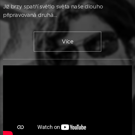
Již brzy spatří světlo světa naše dlouho
připravovaná druhá...
Více