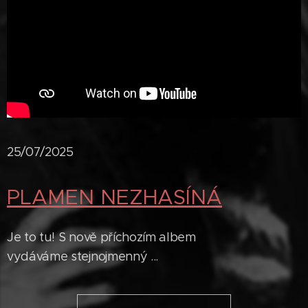
25/07/2025
PLAMEN NEZHASÍNÁ
Je to tu! S nově příchozím albem
vydáváme stejnojmenný ...